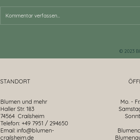
Laura & Mike
Kommentar verfassen...
Frühlingshafte Romantik: Flieder, Rosé &
Gold klassisch vereint
© 2023 B
STANDORT
ÖFF
Blumen und mehr
Mo. - Fr
Haller Str. 183
​​Samsta
74564 Crailsheim
​Sonn
Telefon: +49 7951 / 294650
Email:
info@blumen-
Blumen
crailsheim.de
Blumenau